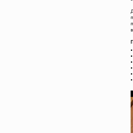
п
в
П