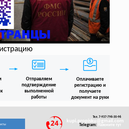
гистрацию
м
Отправляем
Оплачиваете
подтверждение
регистрацию и
 к
выполненной
получаете
работы
документ на руки
Тел. 7-937-796-30-96
kupi.propisku@gmail.com
акты
Telegram:
Нажмите тут