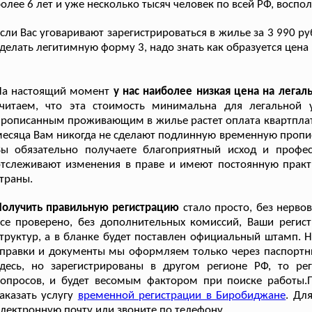
олее 6 лет и уже несколько тысяч человек по всей РФ, восп
сли Вас уговаривают зарегистрироваться в жилье за 3 990 ру
делать легитимную форму 3, надо знать как образуется цена 
На настоящий момент
у нас наиболее низкая цена на лега
считаем, что эта стоимость минимальна для легальной 
рописанным проживающим в жилье растет оплата квартплаты,
есяца Вам никогда не сделают подлинную временную пропи
Вы обязательно получаете благоприятный исход и профе
тслеживают изменения в праве и имеют постоянную практ
траны.
Получить правильную регистрацию
стало просто, без нерво
се проверено, без дополнительных комиссий, Ваши регистр
труктур, а в бланке будет поставлен официальный штамп. 
правки и документы мы оформляем только через паспортны
здесь, но зарегистрированы в другом регионе РФ, то ре
вопросов, и будет весомым фактором при поиске работы.
аказать услугу
временной регистрации в Биробиджане
. Дл
лектронную почту или звоните по телефону.