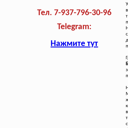
Тел. 7-937-796-30-96
п
Telegram:
Нажмите тут
п
з
п
М
ж
к
в
с