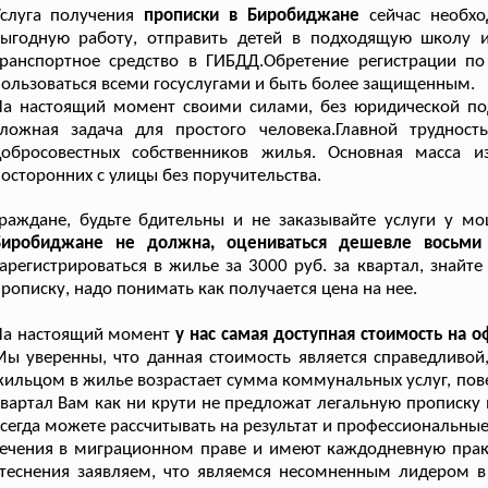
Услуга получения
прописки в Биробиджане
сейчас необх
выгодную работу, отправить детей в подходящую школу 
транспортное средство в ГИБДД.Обретение регистрации 
ользоваться всеми госуслугами и быть более защищенным.
На настоящий момент своими силами, без юридической по
сложная задача для простого человека.Главной труднос
добросовестных собственников жилья. Основная масса и
осторонних с улицы без поручительства.
Граждане, будьте бдительны и не заказывайте услуги у м
Биробиджане не должна, оцениваться дешевле восьми 
арегистрироваться в жилье за 3000 руб. за квартал, знай
рописку, надо понимать как получается цена на нее.
На настоящий момент
у нас самая доступная стоимость на 
ы уверенны, что данная стоимость является справедливой
ильцом в жилье возрастает сумма коммунальных услуг, пове
вартал Вам как ни крути не предложат легальную прописку
сегда можете рассчитывать на результат и профессиональны
течения в миграционном праве и имеют каждодневную пра
теснения заявляем, что являемся несомненным лидером в