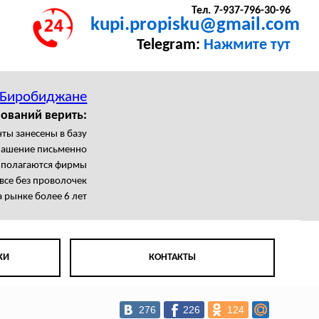
Тел. 7-937-796-30-96
kupi.propisku@gmail.com
Telegram:
Нажмите тут
 Биробиджане
ований верить:
ты занесены в базу
лашение письменно
с полагаются фирмы
все без проволочек
 рынке более 6 лет
КИ
КОНТАКТЫ
276
226
124